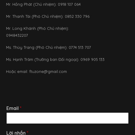
Mr. Hồng Phát (Chủ nhiệm): 0918 107 064
Mr. Thanh Tài (Phó Chủ nhiệm): 0852 330 796
Mr. Long Khánh (Phó Chủ nhiệm):
0948432207
Ms. Thùy Trang (Phó Chủ nhiệm): 0774 513 707
Ms. Hạnh Trâm (Trưởng ban Đối ngoại): 0969 905 133
Hoặc email:
ftuzone@gmail.com
Email
*
Lời nhắn
*