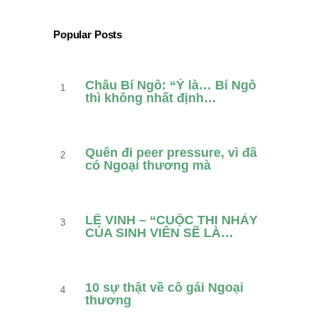
Popular Posts
Châu Bí Ngô: “Ý là… Bí Ngô
thì không nhất định…
Quên đi peer pressure, vì đã
có Ngoại thương mà
LÊ VINH – “CUỘC THI NHẢY
CỦA SINH VIÊN SẼ LÀ…
10 sự thật về cô gái Ngoại
thương