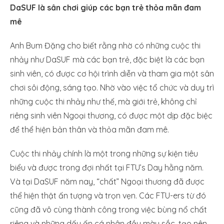
DaSUF là sân chơi giúp các bạn trẻ thỏa mãn đam
mê
Anh Bum Đặng cho biết rằng nhờ có những cuộc thi
nhảy như DaSUF mà các bạn trẻ, đặc biệt là các bạn
sinh viên, có được cơ hội trình diễn và tham gia một sân
chơi sôi động, sáng tạo. Nhờ vào việc tổ chức và duy trì
những cuộc thi nhảy như thế, mà giới trẻ, không chỉ
riêng sinh viên Ngoại thương, có được một dịp đặc biệc
để thể hiện bản thân và thỏa mãn đam mê.
Cuộc thi nhảy chính là một trong những sự kiện tiêu
biểu và được trong đợi nhất tại FTU’s Day hằng năm.
Và tại DaSUF năm nay, “chất” Ngoại thương đã được
thể hiện thật ấn tượng và trọn vẹn. Các FTU-ers từ đó
cũng đã vô cùng thành công trong việc bùng nổ chất
riêng và những dấu ấn cá nhân đầy màu sắc, tạo nên