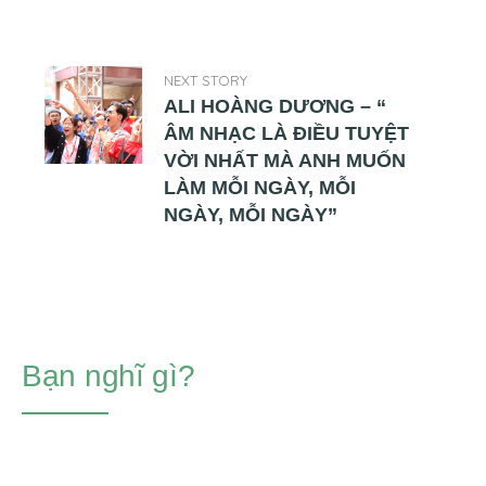
NEXT STORY
ALI HOÀNG DƯƠNG – “
ÂM NHẠC LÀ ĐIỀU TUYỆT
VỜI NHẤT MÀ ANH MUỐN
LÀM MỖI NGÀY, MỖI
NGÀY, MỖI NGÀY”
Bạn nghĩ gì?