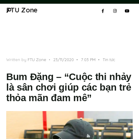
FTU Zone
Written by
FTU Zone
•
23/11/2020
•
7:03 PM
•
Tin tức
Bum Đặng – “Cuộc thi nhảy
là sân chơi giúp các bạn trẻ
thỏa mãn đam mê”