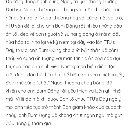
Đã từng đồng hành cùng Ngày truyền thống Trường
Đại học Ngoại thương nói chung và cuộc thi nhảy nói
riêng, lần trở lại Ngoại thương này với cùng một vai trò,
FTU vẫn để lại cho anh Bum Đặng rất nhiều những dấu
ấn tốt đẹp về con người và sự năng động ở mảnh đất
nửa héc-ta. Nhớ lại về kỷ niệm tại đây vào lần FTU’s
Day trước, anh Bum Đặng cho biết bản thân đã cảm
thấy vô cùng ấn tượng với màn trình diễn của các đội
thi, của các bạn sinh viên. Những màn biểu diễn đặc
biệt được đầu tư chỉn chu, thể hiện trọn vẹn nhiệt huyết,
đam mê cùng “chất” Ngoại thương cháy bỏng, đã
khiến cho anh Bum Đặng rất yêu thích và luôn ghi nhớ
mãi. Vì lẽ đó mà khi được Ban tổ chức FTU’s Day ngỏ ý
mời anh tiếp tục trở thành Ban giám khảo của cuộc thi
nhảy, anh Bum Đặng đã không chút ngần ngại mà gật
đầu đồng ý tham gia.