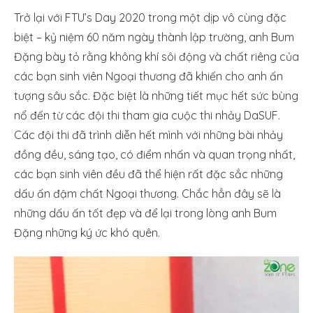
Trở lại với FTU’s Day 2020 trong một dịp vô cùng đặc
biệt – kỷ niệm 60 năm ngày thành lập trường, anh Bum
Đặng bày tỏ rằng không khí sôi động và chất riêng của
các bạn sinh viên Ngoại thương đã khiến cho anh ấn
tượng sâu sắc. Đặc biệt là những tiết mục hết sức bùng
nổ đến từ các đội thi tham gia cuộc thi nhảy DaSUF.
Các đội thi đã trình diễn hết mình với những bài nhảy
đồng đều, sáng tạo, có điểm nhấn và quan trọng nhất,
các bạn sinh viên đều đã thể hiện rất đặc sắc những
dấu ấn đậm chất Ngoại thương. Chắc hẳn đây sẽ là
những dấu ấn tốt đẹp và để lại trong lòng anh Bum
Đặng những ký ức khó quên.