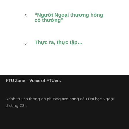
“Người Ngoại thương hỏng
có thường”
Thực ra, thực tập…
FTU Zone – Voice of FTUers
Kênh truyền thông đa phương tiện hàng đầu Đại học Ngoại
thương CSII.