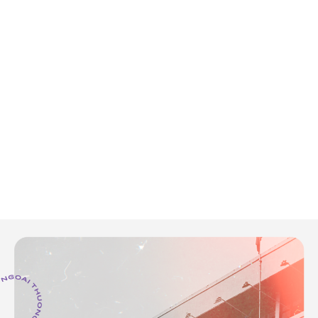
thương, tớ đã khóc vì quá sung sướng, hạnh phúc
khi biết được mình sắp được mặc đồng phục đỏ
của Ngoại thương, mang dây đeo Ngoại thương, và
được học ở Ngoại thương. Ngoại thương là cả giấc
mơ của tớ. Biết bao cố gắng, biết bao công sức nỗ
lực, những hôm ngủ gục trên bàn học, những ngày
vội uống ly sữa cho kịp giờ học thêm,… thì tớ mới
được đến đây, được chạm vào giấc mơ mà mình
theo đuổi và hơn hết là được sống chung với Ngoại
thương trong 4 năm tới.