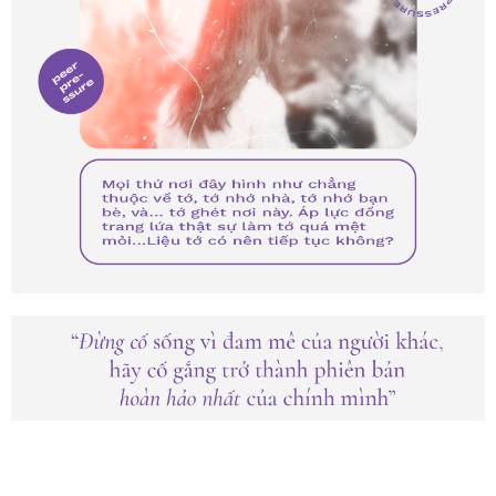
“Chỉ có hai sự lựa chọn, một là sống trong ước mơ
của người khác, hai là tự tìm kiếm và cố gắng vì