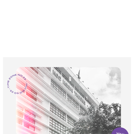
thể nào cứ sống và chạy theo múi giờ của người
khác được. Cứ cho là tớ không giỏi giang như bao
người, nhưng đổi lại, tớ còn nhiều ưu điểm, và mọi
thứ đều có thể tập luyện dần cơ mà. Tớ sinh ra là
để sống vì đam mê và ước mơ của tớ, hà cớ gì phải
áp lực với mọi người xung quanh?