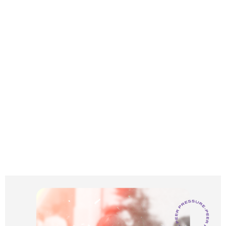
thương, bất giác mắt tớ đỏ hoe, cổ họng thì nghẹn
ứ lại. Bởi tớ thật sự rất mệt mỏi vì phải chung sống
với áp lực, vì ngày nào nỗi lo sợ cứ bủa vây tớ, làm
tớ chẳng thể tập trung vào bất cứ việc gì. Nhìn lũ
bạn của tớ học ở trường A, trường B, chúng nó vui
đùa, được sống là chính mình, chẳng hề lo âu áp
lực điều gì lại làm tớ buồn vô cùng. Mọi thứ nơi đây
hình như chẳng thuộc về tớ, tớ nhớ nhà, tớ nhớ
bạn bè, và… tớ ghét nơi này. Áp lực đồng trang lứa
thật sự làm tớ quá mệt mỏi…Liệu tớ có nên tiếp tục
không?