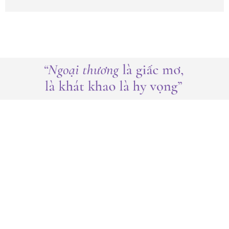
“Tớ yêu Ngoại thương lắm, tớ nhất định sẽ cố gắng
hết mình để được vào Ngoại thương”, “Ngoại
thương ơi, tớ thương cậu, tớ yêu cậu, cậu chờ tớ
nhé”… Và rồi bây giờ khi đã trở thành sinh viên
Ngoại thương, tớ lại tự hỏi mình liệu rằng đây có
phải là nơi tớ thuộc về hay không…?
Ngày ấy, giây phút biết rằng mình đậu Ngoại