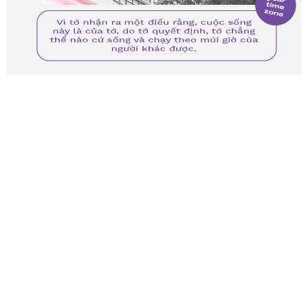
Ừ đúng là Ngoại thương toàn hoa hậu, người mẫu,
toàn những người xuất sắc, tài giỏi. Nhưng bên
cạnh đó, còn có cậu nữa. Cậu chính là mảnh ghép,
góp phần làm nên cái đa sắc của Ngoại thương.
“Đừng cố sống vì đam mê của người khác, hãy cố
gắng trở thành phiên bản hoàn hảo nhất của chính
mình”. Mạnh mẽ và tiếp tục tìm ra con đường mà
mình muốn đi cậu nhé.
Khi những tia nắng cuối ngày còn cố gắng len lỏi
với chút hy vọng mong manh để tỏa sáng, khi con