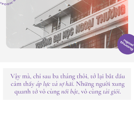
Tớ biết Ngoại thương xưa nay vốn dành cho những
cô cậu vừa xinh đẹp, vừa học giỏi lại còn có nhiều
tài lẻ. Nhìn các bạn mới vào đậu các cuộc thi, đậu