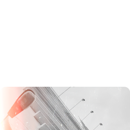
chim trong bụi mận gai còn cố gắng cất lên tiếng hót
để đời, thì hà cớ gì mà cậu không tiếp tục cố gắng,
tiếp tục bước đi trên chính con đường mình lựa
chọn, cậu nhỉ?
Bài viết: Mỹ Ngọc
Hình ảnh: FTU Zone