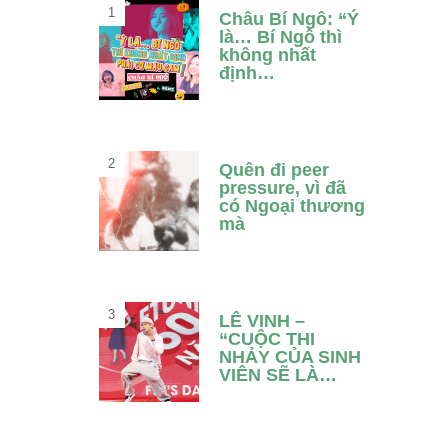
Châu Bí Ngô: “Ý
là… Bí Ngô thì
không nhất
định…
Quên đi peer
pressure, vì đã
có Ngoại thương
mà
LÊ VINH –
“CUỘC THI
NHẢY CỦA SINH
VIÊN SẼ LÀ…