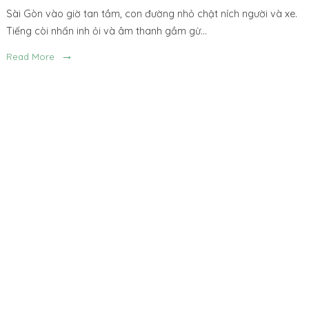
Sài Gòn vào giờ tan tầm, con đường nhỏ chật ních người và xe.
Tiếng còi nhấn inh ỏi và âm thanh gầm gừ
...
→
Read More