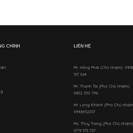
NG CHÍNH
LIÊN HỆ
kiện
Mr. Hồng Phát (Chủ nhiệm): 091
107 064
Mr. Thanh Tài (Phó Chủ nhiệm):
ng
0852 330 796
Mr. Long Khánh (Phó Chủ nhiệm
0948432207
Ms. Thùy Trang (Phó Chủ nhiệm)
0774 513 707