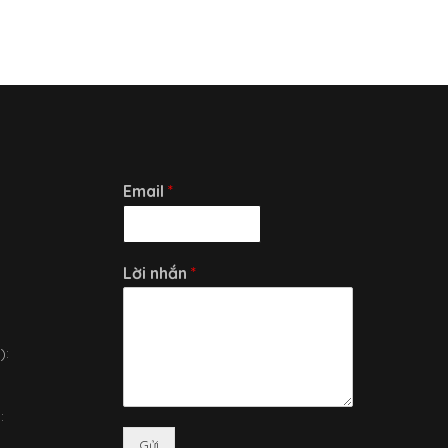
Email
*
8
Lời nhắn
*
):
:
Gửi