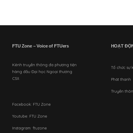
FTU Zone – Voice of FTUers
HOẠT ĐỘ
Kênh truyền thông đa phương tiện
Tổ chức sự 
hàng đầu Đại học Ngoại thương
CSII.
Phát thanh
Truyền thô
Facebook:
FTU Zone
Youtube:
FTU Zone
Instagram:
ftuzone