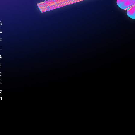
g
ẻ
o
,
,
,
,
i
y
t