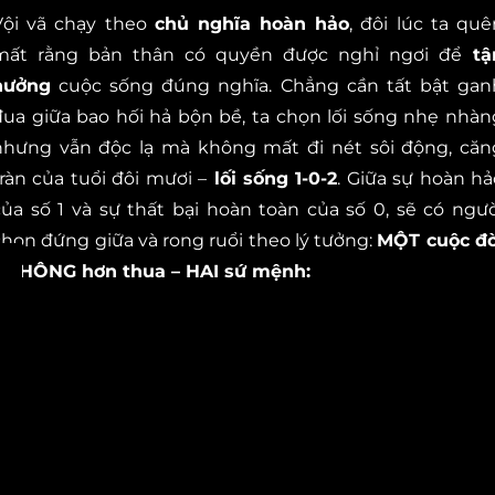
Vội vã chạy theo
chủ nghĩa hoàn hảo
, đôi lúc ta quê
mất rằng bản thân có quyền được nghỉ ngơi để
tậ
hưởng
cuộc sống đúng nghĩa.
Chẳng cần tất bật gan
đua giữa bao hối hả bộn bề, ta chọn lối sống
nhẹ nhàn
nhưng vẫn độc lạ mà không mất đi nét sôi động, căn
tràn của tuổi đôi mươi –
lối sống 1-0-2
. Giữa sự hoàn hả
của số 1 và sự thất bại hoàn toàn của số 0, sẽ có ngườ
chọn đứng giữa và rong ruổi theo lý tưởng:
MỘT cuộc đờ
– KHÔNG hơn thua – HAI sứ mệnh: