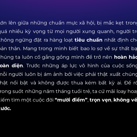
Lớn lên giữa những chuẩn mực xã hội, bị mắc kẹt tron
quá nhiều kỳ vọng từ mọi người xung quanh, người tr
không ngừng đặt ra hàng loạt
tiêu chuẩn
nhất định ch
bản thân. Mang trong mình biết bao lo sợ về sự thất bại
chúng ta luôn cố gắng gồng mình để trở nên
hoàn hảo
toàn diện
. Trước những áp lực vô hình của cuộc sống
mỗi người luôn bị ám ảnh bởi việc phải thật xuất chúng
thật nổi bật và không được thua kém bất kỳ ai. Để rồ
trong suốt những năm tháng tuổi trẻ, ta cứ mãi loay hoa
kiếm tìm một cuộc đời
“mười điểm”
,
trọn vẹn
,
không vế
xước.