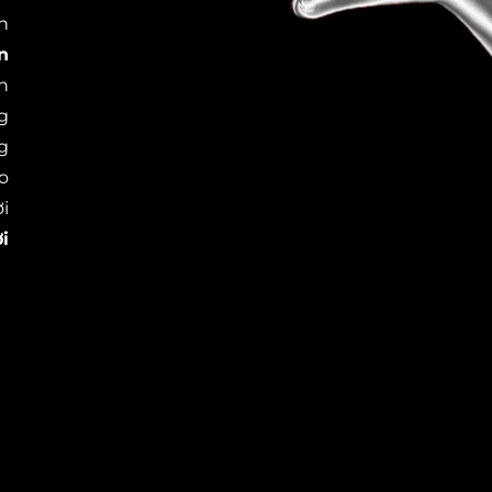
n
n
h
g
g
o
i
i