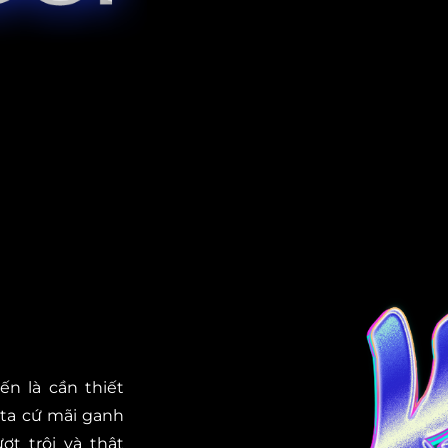
ến là cần thiết
 ta cứ mãi ganh
ợt trội và thật