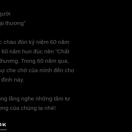
gười
ại thương”
ức chào đón kỷ niệm 60 năm
. 60 năm hun đúc nên “Chất
 thương. Trong 60 năm qua,
 sự che chở của mình đến cho
 đình này.
ùng lắng nghe những tâm tư
ơng của chúng ta nhé!
OK