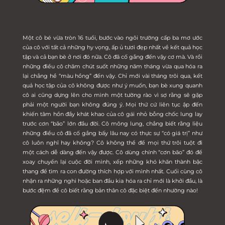
Một cô bé vừa tròn 16 tuổi, bước vào ngôi trường cấp ba mơ ước
của cô với tất cả những hy vọng, ấp ủ tươi đẹp nhất về kết quả học
tập và cả bạn bè ở nơi đó nữa. Cô đã cố gắng đến vậy cơ mà. Và rồi
những điều cô chăm chút suốt những năm tháng vừa qua hóa ra
lại chẳng hề “màu hồng” đến vậy. Chỉ mới vài tháng trôi qua, kết
quả học tập của cô không được như ý muốn, bạn bè xung quanh
cô ai cũng dựng lên cho mình một tường rào vì sợ rằng sẽ gặp
phải một người bạn không đúng ý. Mọi thứ cứ liên tục ập đến
khiến tâm hồn đầy khát khao của cô gái nhỏ bỗng chốc lung lay
trước cơn “bão” lớn đầu đời. Cô mông lung, chẳng biết rằng liệu
những điều cô đã cố gắng bấy lâu nay có thực sự “có giá trị” như
cô luôn nghĩ hay không? Cô không thể để mọi thứ trôi tuột đi
một cách dễ dàng đến vậy được. Cô dùng chính “cơn bão” đó để
xoay chuyển lại cuộc đời mình, xếp những khó khăn thành bậc
thang để tìm ra con đường thích hợp với mình nhất. Cuối cùng cô
nhận ra những nghi hoặc ban đầu kia hóa ra chỉ mới là khởi đầu, là
bước đệm để cô biết rằng bản thân cô đặc biệt đến nhường nào!