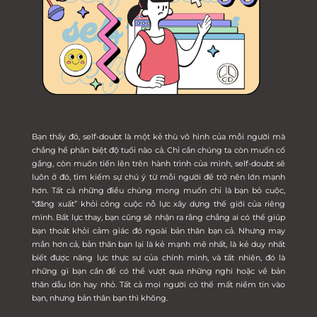
Bạn thấy đó, self-doubt là một kẻ thù vô hình của mỗi người mà
chẳng hề phân biệt độ tuổi nào cả. Chỉ cần chúng ta còn muốn cố
gắng, còn muốn tiến lên trên hành trình của mình, self-doubt sẽ
luôn ở đó, tìm kiếm sự chú ý từ mỗi người để trở nên lớn mạnh
hơn. Tất cả những điều chúng mong muốn chỉ là bạn bỏ cuộc,
“đăng xuất” khỏi công cuộc nỗ lực xây dựng thế giới của riêng
mình. Bất lực thay, bạn cũng sẽ nhận ra rằng chẳng ai có thể giúp
bạn thoát khỏi cảm giác đó ngoài bản thân bạn cả. Nhưng may
mắn hơn cả, bản thân bạn lại là kẻ mạnh mẽ nhất, là kẻ duy nhất
biết được năng lực thực sự của chính mình, và tất nhiên, đó là
những gì bạn cần để có thể vượt qua những nghi hoặc về bản
thân dẫu lớn hay nhỏ. Tất cả mọi người có thể mất niềm tin vào
bạn, nhưng bản thân bạn thì không.