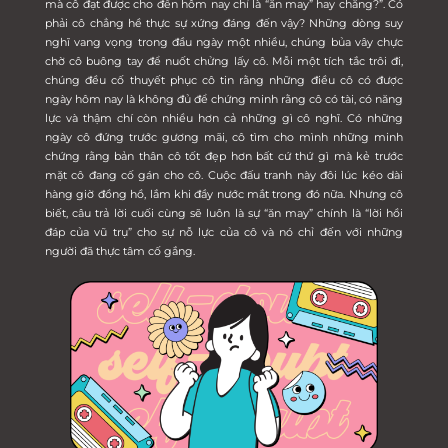
mà cô đạt được cho đến hôm nay chỉ là “ăn may” hay chăng?”. Có
phải cô chẳng hề thực sự xứng đáng đến vậy? Những dòng suy
nghĩ vang vọng trong đầu ngày một nhiều, chúng bủa vây chực
chờ cô buông tay để nuốt chửng lấy cô. Mỗi một tích tắc trôi đi,
chúng đều cố thuyết phục cô tin rằng những điều cô có được
ngày hôm nay là không đủ để chứng minh rằng cô có tài, có năng
lực và thậm chí còn nhiều hơn cả những gì cô nghĩ. Có những
ngày cô đứng trước gương mãi, cô tìm cho mình những minh
chứng rằng bản thân cô tốt đẹp hơn bất cứ thứ gì mà kẻ trước
mặt cô đang cố gán cho cô. Cuộc đấu tranh này đôi lúc kéo dài
hàng giờ đồng hồ, lắm khi đầy nước mắt trong đó nữa. Nhưng cô
biết, câu trả lời cuối cùng sẽ luôn là sự “ăn may” chính là “lời hồi
đáp của vũ trụ” cho sự nỗ lực của cô và nó chỉ đến với những
người đã thực tâm cố gắng.