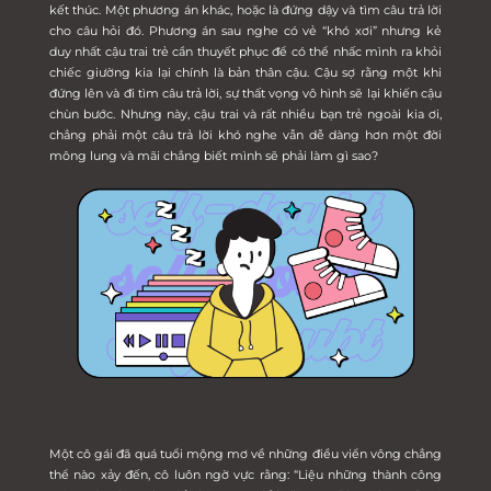
kết thúc. Một phương án khác, hoặc là đứng dậy và tìm câu trả lời
cho câu hỏi đó. Phương án sau nghe có vẻ “khó xơi” nhưng kẻ
duy nhất cậu trai trẻ cần thuyết phục để có thể nhấc mình ra khỏi
chiếc giường kia lại chính là bản thân cậu. Cậu sợ rằng một khi
đứng lên và đi tìm câu trả lời, sự thất vọng vô hình sẽ lại khiến cậu
chùn bước. Nhưng này, cậu trai và rất nhiều bạn trẻ ngoài kia ơi,
chẳng phải một câu trả lời khó nghe vẫn dễ dàng hơn một đời
mông lung và mãi chẳng biết mình sẽ phải làm gì sao?
Một cô gái đã quá tuổi mộng mơ về những điều viển vông chẳng
thể nào xảy đến, cô luôn ngờ vực rằng: “Liệu những thành công